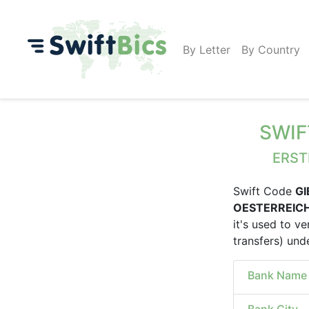
By Letter
By Country
SWIF
ERST
Swift Code
G
OESTERREICH
it's used to ve
transfers) un
Bank Name