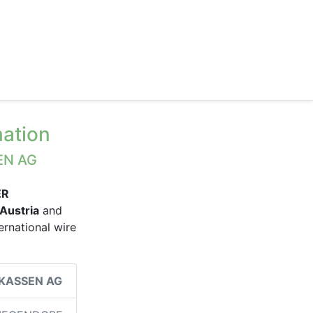
ation
EN AG
ER
Austria
and
ternational wire
KASSEN AG